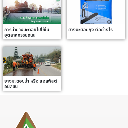
การนำยางมะตอยไปใช้ใน
ยางมะตอยถุง ดีอย่างไร
อุตสาหกรรมถนน
ยางมะตอยน้ำ หรือ แอสฟัลต์
อิมัลชัน