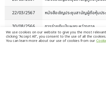
22/03/2567
หนังสือเชิญประชุมสามัญผู้ถือหุ้นปร
30/08/2566
การจ่ายเงินปันผลระหว่างกาล
We use cookies on our website to give you the most relevan
clicking “Accept All”, you consent to the use of all the cookies
You can learn more about our use of cookies from our
Cooki
เก
บริษัท ทิปโก้แอสฟัลท์ จำกัด (มหาชน)
ผล
ที่อยู่ : อาคารทิปโก้ เลขที่ 118/1 ถนนพระราม 6 แขวง
พญาไท เขตพญาไท กรุงเทพมหานคร 10400