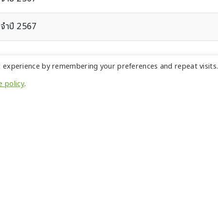
ะจำปี 2567
t experience by remembering your preferences and repeat visits
.
e policy
.
ี่ยวกับเรา
ผลิตภ
เกี่ยวกับกลุ่มบริษัททิปโก้แอสฟัลท์
ยาง
เครือข่ายธุรกิจ
วัส
ธุรกิจโรงกลั่น
ผลิ
ธุรกิจยางมะตอย
นักลง
ธุรกิจเรือ
ร่วมง
ธุรกิจก่อสร้าง
ิตภัณฑ์และบริการ
แผนผั
แอสฟัลต์ซีเมนต์