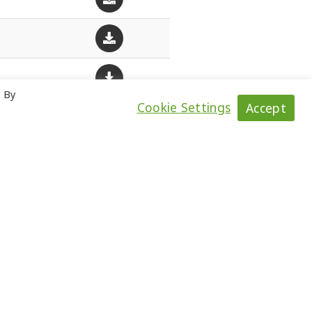
. By
Cookie Settings
Accept
ัณฑ์พิเศษและอื่นๆ
มะตอยผสมสำเร็จ
ดุยาแนวรอยต่อถนน
ตภัณฑ์สำหรับเคลือบผิวถนน
ทุนสัมพันธ์
านกับเรา
งเว็บไซต์