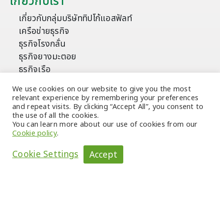
เกี่ยวกับเรา
เกี่ยวกับกลุ่มบริษัททิปโก้แอสฟัลท์
เครือข่ายธุรกิจ
ธุรกิจโรงกลั่น
ธุรกิจยางมะตอย
ธุรกิจเรือ
ธุรกิจก่อสร้าง
We use cookies on our website to give you the most
ผลิตภัณฑ์และบริการ
relevant experience by remembering your preferences
and repeat visits. By clicking “Accept All”, you consent to
แอสฟัลต์ซีเมนต์
the use of all the cookies.
You can learn more about our use of cookies from our
แอสฟัลต์อิมัลชัน
Cookie policy
.
คัตแบกแอสฟัลต์
Cookie Settings
Accept
มอดิฟายด์แอสฟัลต์อิมัลชัน
โพลิเมอร์โมดิฟายด์แอสฟัลต์ซีเมนต์
แอสฟัลต์ชนิดพิเศษ
ผลิตภัณฑ์พิเศษและอื่นๆ