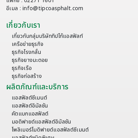
แฟกซ์ : 02271 1601
อีเมล : info@tipcoasphalt.com
เกี่ยวกับเรา
เกี่ยวกับกลุ่มบริษัททิปโก้แอสฟัลท์
เครือข่ายธุรกิจ
ธุรกิจโรงกลั่น
ธุรกิจยางมะตอย
ธุรกิจเรือ
ธุรกิจก่อสร้าง
ผลิตภัณฑ์และบริการ
แอสฟัลต์ซีเมนต์
แอสฟัลต์อิมัลชัน
คัตแบกแอสฟัลต์
มอดิฟายด์แอสฟัลต์อิมัลชัน
โพลิเมอร์โมดิฟายด์แอสฟัลต์ซีเมนต์
แอสฟัลต์ชนิดพิเศษ