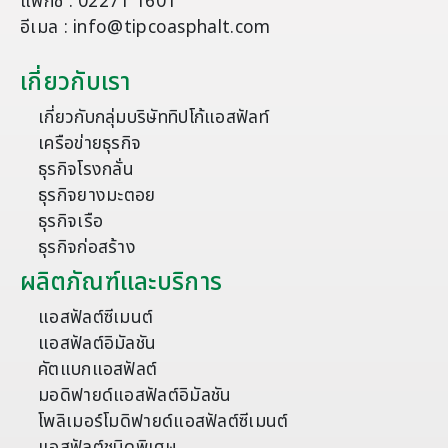
แฟกซ์ : 02271 1601
อีเมล : info@tipcoasphalt.com
เกี่ยวกับเรา
เกี่ยวกับกลุ่มบริษัททิปโก้แอสฟัลท์
เครือข่ายธุรกิจ
ธุรกิจโรงกลั่น
ธุรกิจยางมะตอย
ธุรกิจเรือ
ธุรกิจก่อสร้าง
ผลิตภัณฑ์และบริการ
แอสฟัลต์ซีเมนต์
แอสฟัลต์อิมัลชัน
คัตแบกแอสฟัลต์
มอดิฟายด์แอสฟัลต์อิมัลชัน
โพลิเมอร์โมดิฟายด์แอสฟัลต์ซีเมนต์
แอสฟัลต์ชนิดพิเศษ