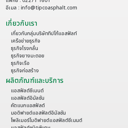
แฟกซ์ : 02271 1601
อีเมล : info@tipcoasphalt.com
เกี่ยวกับเรา
เกี่ยวกับกลุ่มบริษัททิปโก้แอสฟัลท์
เครือข่ายธุรกิจ
ธุรกิจโรงกลั่น
ธุรกิจยางมะตอย
ธุรกิจเรือ
ธุรกิจก่อสร้าง
ผลิตภัณฑ์และบริการ
แอสฟัลต์ซีเมนต์
แอสฟัลต์อิมัลชัน
คัตแบกแอสฟัลต์
มอดิฟายด์แอสฟัลต์อิมัลชัน
โพลิเมอร์โมดิฟายด์แอสฟัลต์ซีเมนต์
แอสฟัลต์ชนิดพิเศษ