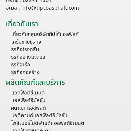
แฟกซ์ : 02271 1601
อีเมล : info@tipcoasphalt.com
เกี่ยวกับเรา
เกี่ยวกับกลุ่มบริษัททิปโก้แอสฟัลท์
เครือข่ายธุรกิจ
ธุรกิจโรงกลั่น
ธุรกิจยางมะตอย
ธุรกิจเรือ
ธุรกิจก่อสร้าง
ผลิตภัณฑ์และบริการ
แอสฟัลต์ซีเมนต์
แอสฟัลต์อิมัลชัน
คัตแบกแอสฟัลต์
มอดิฟายด์แอสฟัลต์อิมัลชัน
โพลิเมอร์โมดิฟายด์แอสฟัลต์ซีเมนต์
แอสฟัลต์ชนิดพิเศษ