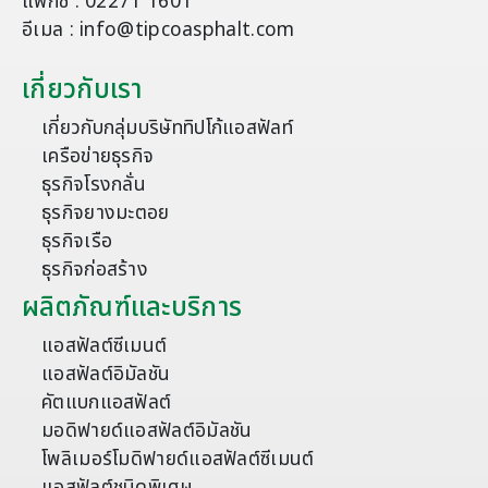
แฟกซ์ : 02271 1601
อีเมล : info@tipcoasphalt.com
เกี่ยวกับเรา
เกี่ยวกับกลุ่มบริษัททิปโก้แอสฟัลท์
เครือข่ายธุรกิจ
ธุรกิจโรงกลั่น
ธุรกิจยางมะตอย
ธุรกิจเรือ
ธุรกิจก่อสร้าง
ผลิตภัณฑ์และบริการ
แอสฟัลต์ซีเมนต์
แอสฟัลต์อิมัลชัน
คัตแบกแอสฟัลต์
มอดิฟายด์แอสฟัลต์อิมัลชัน
โพลิเมอร์โมดิฟายด์แอสฟัลต์ซีเมนต์
แอสฟัลต์ชนิดพิเศษ