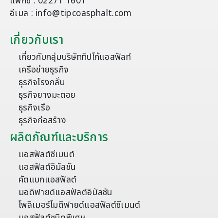
แฟกซ์ : 02271 1601
อีเมล : info@tipcoasphalt.com
เกี่ยวกับเรา
เกี่ยวกับกลุ่มบริษัททิปโก้แอสฟัลท์
เครือข่ายธุรกิจ
ธุรกิจโรงกลั่น
ธุรกิจยางมะตอย
ธุรกิจเรือ
ธุรกิจก่อสร้าง
ผลิตภัณฑ์และบริการ
แอสฟัลต์ซีเมนต์
แอสฟัลต์อิมัลชัน
คัตแบกแอสฟัลต์
มอดิฟายด์แอสฟัลต์อิมัลชัน
โพลิเมอร์โมดิฟายด์แอสฟัลต์ซีเมนต์
แอสฟัลต์ชนิดพิเศษ