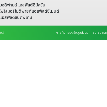
มอดิฟายด์แอสฟัลต์อิมัลชัน
โพลิเมอร์โมดิฟายด์แอสฟัลต์ซีเมนต์
แอสฟัลต์ชนิดพิเศษ
การคุ้มครองข้อมูลส่วนบุคคล
นโยบายคว
ชน)