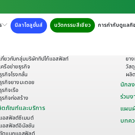
ร
นิลาโซลูชั่นส์
นวัตกรรมสีเขียว
การกำกับดูแลกิจ
ี่ยวกับเรา
ผลิตภ
เกี่ยวกับกลุ่มบริษัททิปโก้แอสฟัลท์
ยาง
เครือข่ายธุรกิจ
วัส
ธุรกิจโรงกลั่น
ผลิ
ธุรกิจยางมะตอย
นักลง
ธุรกิจเรือ
ร่วมง
ธุรกิจก่อสร้าง
ิตภัณฑ์และบริการ
แผนผั
แอสฟัลต์ซีเมนต์
บทคว
แอสฟัลต์อิมัลชัน
คัตแบกแอสฟัลต์