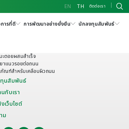
EN
TH
ติดต่อเรา
การที่ดี
การพัฒนาอย่างยั่งยืน
นักลงทุนสัมพันธ์
ัณฑ์พิเศษและอื่นๆ
มะตอยผสมสำเร็จ
ดุยาแนวรอยต่อถนน
ตภัณฑ์สำหรับเคลือบผิวถนน
ทุนสัมพันธ์
านกับเรา
งเว็บไซต์
าม