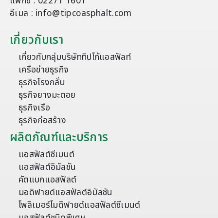
แฟกซ์ : 02271 1601
อีเมล : info@tipcoasphalt.com
เกี่ยวกับเรา
เกี่ยวกับกลุ่มบริษัททิปโก้แอสฟัลท์
เครือข่ายธุรกิจ
ธุรกิจโรงกลั่น
ธุรกิจยางมะตอย
ธุรกิจเรือ
ธุรกิจก่อสร้าง
ผลิตภัณฑ์และบริการ
แอสฟัลต์ซีเมนต์
แอสฟัลต์อิมัลชัน
คัตแบกแอสฟัลต์
มอดิฟายด์แอสฟัลต์อิมัลชัน
โพลิเมอร์โมดิฟายด์แอสฟัลต์ซีเมนต์
แอสฟัลต์ชนิดพิเศษ