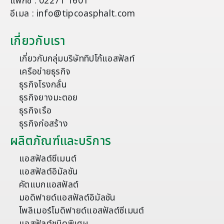
แฟกซ์ : 02271 1601
อีเมล : info@tipcoasphalt.com
เกี่ยวกับเรา
เกี่ยวกับกลุ่มบริษัททิปโก้แอสฟัลท์
เครือข่ายธุรกิจ
ธุรกิจโรงกลั่น
ธุรกิจยางมะตอย
ธุรกิจเรือ
ธุรกิจก่อสร้าง
ผลิตภัณฑ์และบริการ
แอสฟัลต์ซีเมนต์
แอสฟัลต์อิมัลชัน
คัตแบกแอสฟัลต์
มอดิฟายด์แอสฟัลต์อิมัลชัน
โพลิเมอร์โมดิฟายด์แอสฟัลต์ซีเมนต์
แอสฟัลต์ชนิดพิเศษ