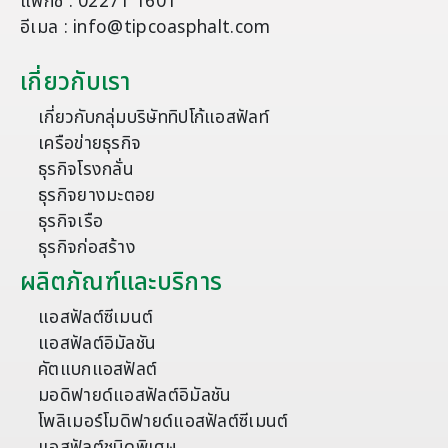
แฟกซ์ : 02271 1601
อีเมล : info@tipcoasphalt.com
เกี่ยวกับเรา
เกี่ยวกับกลุ่มบริษัททิปโก้แอสฟัลท์
เครือข่ายธุรกิจ
ธุรกิจโรงกลั่น
ธุรกิจยางมะตอย
ธุรกิจเรือ
ธุรกิจก่อสร้าง
ผลิตภัณฑ์และบริการ
แอสฟัลต์ซีเมนต์
แอสฟัลต์อิมัลชัน
คัตแบกแอสฟัลต์
มอดิฟายด์แอสฟัลต์อิมัลชัน
โพลิเมอร์โมดิฟายด์แอสฟัลต์ซีเมนต์
แอสฟัลต์ชนิดพิเศษ