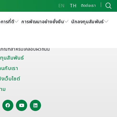
EN
TH
ติดต่อเรา
การที่ดี
การพัฒนาอย่างยั่งยืน
นักลงทุนสัมพันธ์
ัณฑ์พิเศษและอื่นๆ
มะตอยผสมสำเร็จ
ดุยาแนวรอยต่อถนน
ตภัณฑ์สำหรับเคลือบผิวถนน
ทุนสัมพันธ์
านกับเรา
งเว็บไซต์
าม