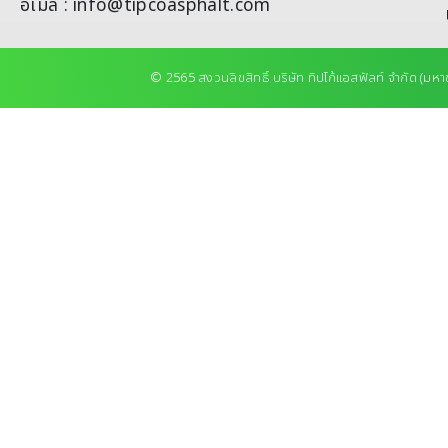
อีเมล : info@tipcoasphalt.com
© 2565 สงวนลิขสิทธิ์ บริษัท ทิปโก้แอสฟัลท์ จำกัด (มหา