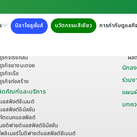
ร
นิลาโซลูชั่นส์
นวัตกรรมสีเขียว
การกำกับดูแลกิจ
ี่ยวกับเรา
ผลิตภ
เกี่ยวกับกลุ่มบริษัททิปโก้แอสฟัลท์
ยาง
เครือข่ายธุรกิจ
วัส
ธุรกิจโรงกลั่น
ผลิ
ธุรกิจยางมะตอย
นักลง
ธุรกิจเรือ
ร่วมง
ธุรกิจก่อสร้าง
ิตภัณฑ์และบริการ
แผนผั
แอสฟัลต์ซีเมนต์
บทคว
แอสฟัลต์อิมัลชัน
คัตแบกแอสฟัลต์
มอดิฟายด์แอสฟัลต์อิมัลชัน
โพลิเมอร์โมดิฟายด์แอสฟัลต์ซีเมนต์