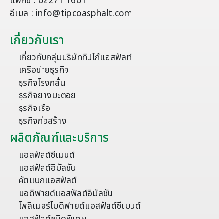
แฟกซ์ : 02271 1601
อีเมล : info@tipcoasphalt.com
เกี่ยวกับเรา
เกี่ยวกับกลุ่มบริษัททิปโก้แอสฟัลท์
เครือข่ายธุรกิจ
ธุรกิจโรงกลั่น
ธุรกิจยางมะตอย
ธุรกิจเรือ
ธุรกิจก่อสร้าง
ผลิตภัณฑ์และบริการ
แอสฟัลต์ซีเมนต์
แอสฟัลต์อิมัลชัน
คัตแบกแอสฟัลต์
มอดิฟายด์แอสฟัลต์อิมัลชัน
โพลิเมอร์โมดิฟายด์แอสฟัลต์ซีเมนต์
แอสฟัลต์ชนิดพิเศษ