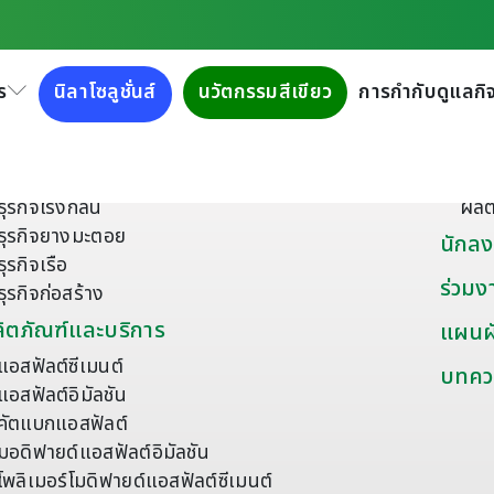
ร
นิลาโซลูชั่นส์
นวัตกรรมสีเขียว
การกำกับดูแลกิจ
ี่ยวกับเรา
ผลิตภ
เกี่ยวกับกลุ่มบริษัททิปโก้แอสฟัลท์
ยาง
เครือข่ายธุรกิจ
วัส
ธุรกิจโรงกลั่น
ผลิ
ธุรกิจยางมะตอย
นักลง
ธุรกิจเรือ
ร่วมง
ธุรกิจก่อสร้าง
ิตภัณฑ์และบริการ
แผนผั
แอสฟัลต์ซีเมนต์
บทคว
แอสฟัลต์อิมัลชัน
คัตแบกแอสฟัลต์
มอดิฟายด์แอสฟัลต์อิมัลชัน
โพลิเมอร์โมดิฟายด์แอสฟัลต์ซีเมนต์