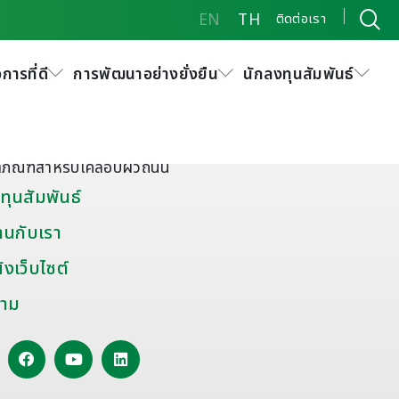
EN
TH
ติดต่อเรา
การที่ดี
การพัฒนาอย่างยั่งยืน
นักลงทุนสัมพันธ์
ัณฑ์พิเศษและอื่นๆ
มะตอยผสมสำเร็จ
ดุยาแนวรอยต่อถนน
ตภัณฑ์สำหรับเคลือบผิวถนน
ทุนสัมพันธ์
านกับเรา
งเว็บไซต์
าม