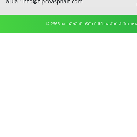
อีเมล : info@tipcoasphalt.com
© 2565 สงวนลิขสิทธิ์ บริษัท ทิปโก้แอสฟัลท์ จำกัด (มหา