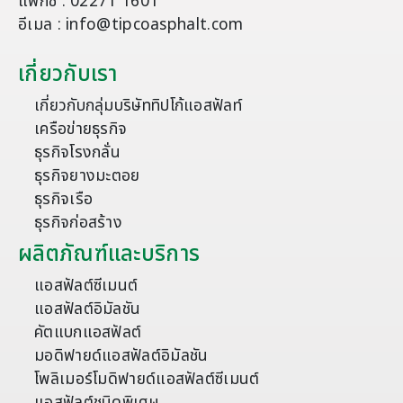
แฟกซ์ : 02271 1601
อีเมล : info@tipcoasphalt.com
เกี่ยวกับเรา
เกี่ยวกับกลุ่มบริษัททิปโก้แอสฟัลท์
เครือข่ายธุรกิจ
ธุรกิจโรงกลั่น
ธุรกิจยางมะตอย
ธุรกิจเรือ
ธุรกิจก่อสร้าง
ผลิตภัณฑ์และบริการ
แอสฟัลต์ซีเมนต์
แอสฟัลต์อิมัลชัน
คัตแบกแอสฟัลต์
มอดิฟายด์แอสฟัลต์อิมัลชัน
โพลิเมอร์โมดิฟายด์แอสฟัลต์ซีเมนต์
แอสฟัลต์ชนิดพิเศษ