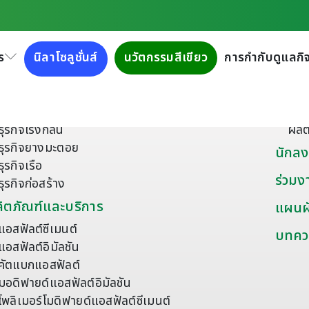
ร
นิลาโซลูชั่นส์
นวัตกรรมสีเขียว
การกำกับดูแลกิจ
ี่ยวกับเรา
ผลิตภ
เกี่ยวกับกลุ่มบริษัททิปโก้แอสฟัลท์
ยาง
เครือข่ายธุรกิจ
วัส
ธุรกิจโรงกลั่น
ผลิ
ธุรกิจยางมะตอย
นักลง
ธุรกิจเรือ
ร่วมง
ธุรกิจก่อสร้าง
ิตภัณฑ์และบริการ
แผนผั
แอสฟัลต์ซีเมนต์
บทคว
แอสฟัลต์อิมัลชัน
คัตแบกแอสฟัลต์
มอดิฟายด์แอสฟัลต์อิมัลชัน
โพลิเมอร์โมดิฟายด์แอสฟัลต์ซีเมนต์