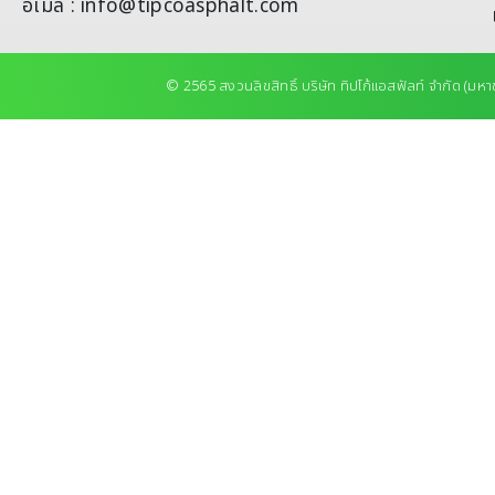
อีเมล : info@tipcoasphalt.com
© 2565 สงวนลิขสิทธิ์ บริษัท ทิปโก้แอสฟัลท์ จำกัด (มหา