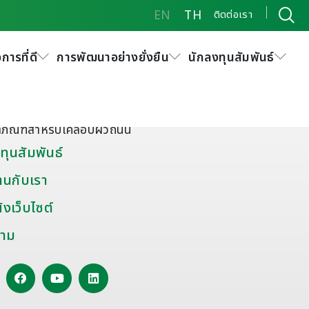
EN
TH
ติดต่อเรา
การที่ดี
การพัฒนาอย่างยั่งยืน
นักลงทุนสัมพันธ์
ัณฑ์พิเศษและอื่นๆ
มะตอยผสมสำเร็จ
ดุยาแนวรอยต่อถนน
ตภัณฑ์สำหรับเคลือบผิวถนน
ทุนสัมพันธ์
านกับเรา
งเว็บไซต์
าม