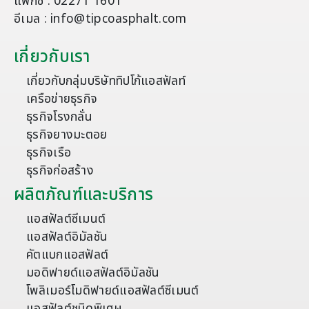
แฟกซ์ : 02271 1601
อีเมล : info@tipcoasphalt.com
เกี่ยวกับเรา
เกี่ยวกับกลุ่มบริษัททิปโก้แอสฟัลท์
เครือข่ายธุรกิจ
ธุรกิจโรงกลั่น
ธุรกิจยางมะตอย
ธุรกิจเรือ
ธุรกิจก่อสร้าง
ผลิตภัณฑ์และบริการ
แอสฟัลต์ซีเมนต์
แอสฟัลต์อิมัลชัน
คัตแบกแอสฟัลต์
มอดิฟายด์แอสฟัลต์อิมัลชัน
โพลิเมอร์โมดิฟายด์แอสฟัลต์ซีเมนต์
แอสฟัลต์ชนิดพิเศษ