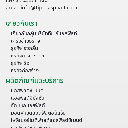
แฟกซ์ : 02271 1601
อีเมล : info@tipcoasphalt.com
เกี่ยวกับเรา
เกี่ยวกับกลุ่มบริษัททิปโก้แอสฟัลท์
เครือข่ายธุรกิจ
ธุรกิจโรงกลั่น
ธุรกิจยางมะตอย
ธุรกิจเรือ
ธุรกิจก่อสร้าง
ผลิตภัณฑ์และบริการ
แอสฟัลต์ซีเมนต์
แอสฟัลต์อิมัลชัน
คัตแบกแอสฟัลต์
มอดิฟายด์แอสฟัลต์อิมัลชัน
โพลิเมอร์โมดิฟายด์แอสฟัลต์ซีเมนต์
แอสฟัลต์ชนิดพิเศษ