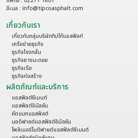
แฟกซ์ : 02271 1601
อีเมล : info@tipcoasphalt.com
เกี่ยวกับเรา
เกี่ยวกับกลุ่มบริษัททิปโก้แอสฟัลท์
เครือข่ายธุรกิจ
ธุรกิจโรงกลั่น
ธุรกิจยางมะตอย
ธุรกิจเรือ
ธุรกิจก่อสร้าง
ผลิตภัณฑ์และบริการ
แอสฟัลต์ซีเมนต์
แอสฟัลต์อิมัลชัน
คัตแบกแอสฟัลต์
มอดิฟายด์แอสฟัลต์อิมัลชัน
โพลิเมอร์โมดิฟายด์แอสฟัลต์ซีเมนต์
แอสฟัลต์ชนิดพิเศษ