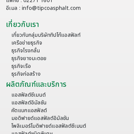
แฟกซ์ : 02271 1601
อีเมล : info@tipcoasphalt.com
เกี่ยวกับเรา
เกี่ยวกับกลุ่มบริษัททิปโก้แอสฟัลท์
เครือข่ายธุรกิจ
ธุรกิจโรงกลั่น
ธุรกิจยางมะตอย
ธุรกิจเรือ
ธุรกิจก่อสร้าง
ผลิตภัณฑ์และบริการ
แอสฟัลต์ซีเมนต์
แอสฟัลต์อิมัลชัน
คัตแบกแอสฟัลต์
มอดิฟายด์แอสฟัลต์อิมัลชัน
โพลิเมอร์โมดิฟายด์แอสฟัลต์ซีเมนต์
แอสฟัลต์ชนิดพิเศษ