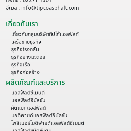
แฟกซ์ : 02271 1601
อีเมล : info@tipcoasphalt.com
เกี่ยวกับเรา
เกี่ยวกับกลุ่มบริษัททิปโก้แอสฟัลท์
เครือข่ายธุรกิจ
ธุรกิจโรงกลั่น
ธุรกิจยางมะตอย
ธุรกิจเรือ
ธุรกิจก่อสร้าง
ผลิตภัณฑ์และบริการ
แอสฟัลต์ซีเมนต์
แอสฟัลต์อิมัลชัน
คัตแบกแอสฟัลต์
มอดิฟายด์แอสฟัลต์อิมัลชัน
โพลิเมอร์โมดิฟายด์แอสฟัลต์ซีเมนต์
แอสฟัลต์ชนิดพิเศษ