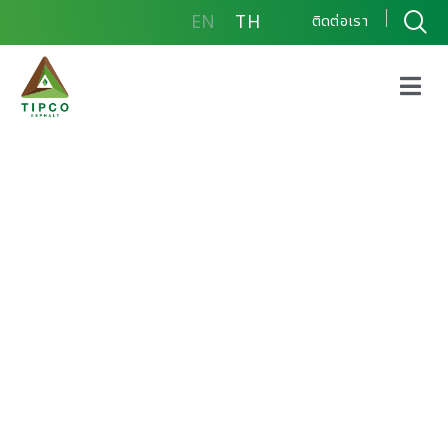
EN
TH
ติดต่อเรา
ผลิตภัณฑ์วัสดุยารอยต่อ
คอนกรีตแบบยืดหยุ่นชนิด
เทร้อน (Tipco Joint
Sealer) ได้เครื่องหมาย
รับรองลดคาร์บอนฟุตปริ้นท์
จากองค์การบริหารจัดการ
ก๊าซเรือนกระจก
(Thailand Greenhouse
Gas Management
Organization – TGO)