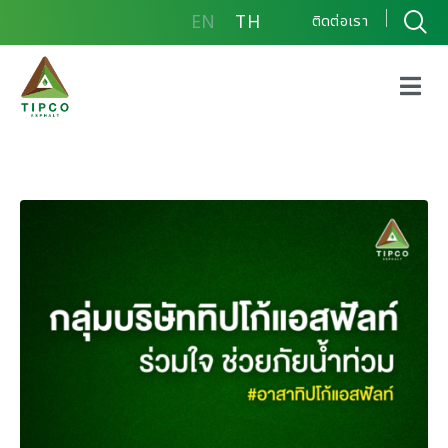
EN
TH
ติดต่อเรา
กลุ่มบริษัททิปโก้แอสฟัลท์
ส่งกำลังใจ ถุงยังชีพ และ
น้ำแร่ออร่า เพื่อพี่น้องภาค
ใต้ที่ประสบภัยน้ำท่วม