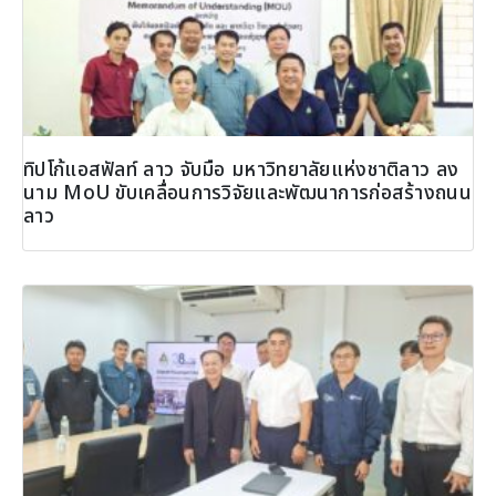
ทิปโก้แอสฟัลท์ ลาว จับมือ มหาวิทยาลัยแห่งชาติลาว ลง
นาม MoU ขับเคลื่อนการวิจัยและพัฒนาการก่อสร้างถนน
ลาว