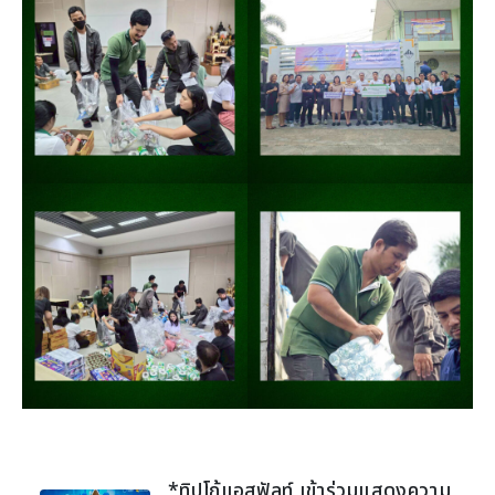
*ทิปโก้แอสฟัลท์ เข้าร่วมแสดงความ