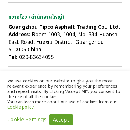
กวางโจว (สำนักงานใหญ่)
Guangzhou Tipco Asphalt Trading Co., Ltd.
Address:
Room 1003, 1004, No. 334 Huanshi
East Road, Yuexiu District, Guangzhou
510006 China
Tel:
020-83634095
เจิ้นเจียง (โรงงานเจิ้นเจียง)
We use cookies on our website to give you the most
relevant experience by remembering your preferences
ZHENJIANG TIPCO ASPHALT CO., LTD.
and repeat visits. By clicking “Accept All”, you consent to
the use of all the cookies.
Address:
10 Dongfang Dagang, Zhenjiang,
You can learn more about our use of cookies from our
Jiangsu, China
Cookie policy
.
Tel:
0511-8337-1939
Cookie Settings
Accept