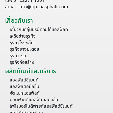
แฟกซ์ : 02271 1601
อีเมล : info@tipcoasphalt.com
เกี่ยวกับเรา
เกี่ยวกับกลุ่มบริษัททิปโก้แอสฟัลท์
เครือข่ายธุรกิจ
ธุรกิจโรงกลั่น
ธุรกิจยางมะตอย
ธุรกิจเรือ
ธุรกิจก่อสร้าง
ผลิตภัณฑ์และบริการ
แอสฟัลต์ซีเมนต์
แอสฟัลต์อิมัลชัน
คัตแบกแอสฟัลต์
มอดิฟายด์แอสฟัลต์อิมัลชัน
โพลิเมอร์โมดิฟายด์แอสฟัลต์ซีเมนต์
แอสฟัลต์ชนิดพิเศษ