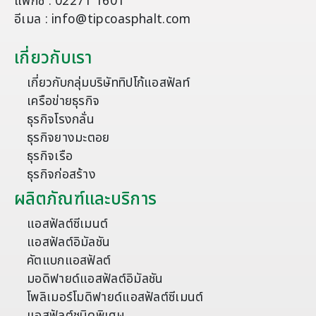
แฟกซ์ : 02271 1601
อีเมล : info@tipcoasphalt.com
เกี่ยวกับเรา
เกี่ยวกับกลุ่มบริษัททิปโก้แอสฟัลท์
เครือข่ายธุรกิจ
ธุรกิจโรงกลั่น
ธุรกิจยางมะตอย
ธุรกิจเรือ
ธุรกิจก่อสร้าง
ผลิตภัณฑ์และบริการ
แอสฟัลต์ซีเมนต์
แอสฟัลต์อิมัลชัน
คัตแบกแอสฟัลต์
มอดิฟายด์แอสฟัลต์อิมัลชัน
โพลิเมอร์โมดิฟายด์แอสฟัลต์ซีเมนต์
แอสฟัลต์ชนิดพิเศษ