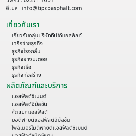
แฟกซ์ : 02271 1601
อีเมล : info@tipcoasphalt.com
เกี่ยวกับเรา
เกี่ยวกับกลุ่มบริษัททิปโก้แอสฟัลท์
เครือข่ายธุรกิจ
ธุรกิจโรงกลั่น
ธุรกิจยางมะตอย
ธุรกิจเรือ
ธุรกิจก่อสร้าง
ผลิตภัณฑ์และบริการ
แอสฟัลต์ซีเมนต์
แอสฟัลต์อิมัลชัน
คัตแบกแอสฟัลต์
มอดิฟายด์แอสฟัลต์อิมัลชัน
โพลิเมอร์โมดิฟายด์แอสฟัลต์ซีเมนต์
แอสฟัลต์ชนิดพิเศษ