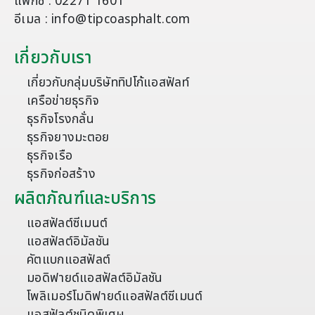
แฟกซ์ : 02271 1601
อีเมล : info@tipcoasphalt.com
เกี่ยวกับเรา
เกี่ยวกับกลุ่มบริษัททิปโก้แอสฟัลท์
เครือข่ายธุรกิจ
ธุรกิจโรงกลั่น
ธุรกิจยางมะตอย
ธุรกิจเรือ
ธุรกิจก่อสร้าง
ผลิตภัณฑ์และบริการ
แอสฟัลต์ซีเมนต์
แอสฟัลต์อิมัลชัน
คัตแบกแอสฟัลต์
มอดิฟายด์แอสฟัลต์อิมัลชัน
โพลิเมอร์โมดิฟายด์แอสฟัลต์ซีเมนต์
แอสฟัลต์ชนิดพิเศษ