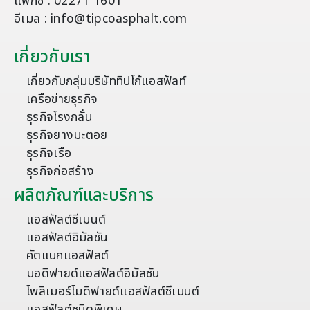
แฟกซ์ : 02271 1601
อีเมล : info@tipcoasphalt.com
เกี่ยวกับเรา
เกี่ยวกับกลุ่มบริษัททิปโก้แอสฟัลท์
เครือข่ายธุรกิจ
ธุรกิจโรงกลั่น
ธุรกิจยางมะตอย
ธุรกิจเรือ
ธุรกิจก่อสร้าง
ผลิตภัณฑ์และบริการ
แอสฟัลต์ซีเมนต์
แอสฟัลต์อิมัลชัน
คัตแบกแอสฟัลต์
มอดิฟายด์แอสฟัลต์อิมัลชัน
โพลิเมอร์โมดิฟายด์แอสฟัลต์ซีเมนต์
แอสฟัลต์ชนิดพิเศษ