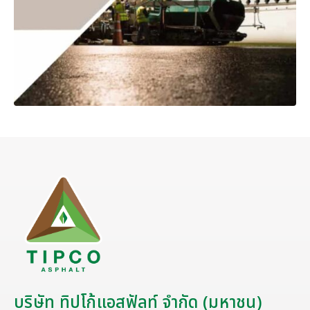
บริษัท ทิปโก้แอสฟัลท์ จำกัด (มหาชน)