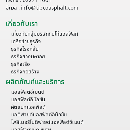
แฟกซ์ : 02271 1601
อีเมล : info@tipcoasphalt.com
เกี่ยวกับเรา
เกี่ยวกับกลุ่มบริษัททิปโก้แอสฟัลท์
เครือข่ายธุรกิจ
ธุรกิจโรงกลั่น
ธุรกิจยางมะตอย
ธุรกิจเรือ
ธุรกิจก่อสร้าง
ผลิตภัณฑ์และบริการ
แอสฟัลต์ซีเมนต์
แอสฟัลต์อิมัลชัน
คัตแบกแอสฟัลต์
มอดิฟายด์แอสฟัลต์อิมัลชัน
โพลิเมอร์โมดิฟายด์แอสฟัลต์ซีเมนต์
แอสฟัลต์ชนิดพิเศษ