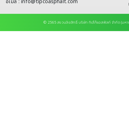
อีเมล : info@tipcoasphalt.com
© 2565 สงวนลิขสิทธิ์ บริษัท ทิปโก้แอสฟัลท์ จำกัด (มหา