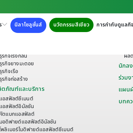
ร
นิลาโซลูชั่นส์
นวัตกรรมสีเขียว
การกำกับดูแลกิจ
ี่ยวกับเรา
ผลิตภ
เกี่ยวกับกลุ่มบริษัททิปโก้แอสฟัลท์
ยาง
เครือข่ายธุรกิจ
วัส
ธุรกิจโรงกลั่น
ผลิ
ธุรกิจยางมะตอย
นักลง
ธุรกิจเรือ
ร่วมง
ธุรกิจก่อสร้าง
ิตภัณฑ์และบริการ
แผนผั
แอสฟัลต์ซีเมนต์
บทคว
แอสฟัลต์อิมัลชัน
คัตแบกแอสฟัลต์
มอดิฟายด์แอสฟัลต์อิมัลชัน
โพลิเมอร์โมดิฟายด์แอสฟัลต์ซีเมนต์