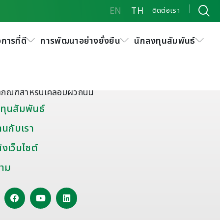
EN
TH
ติดต่อเรา
การที่ดี
การพัฒนาอย่างยั่งยืน
นักลงทุนสัมพันธ์
ัณฑ์พิเศษและอื่นๆ
มะตอยผสมสำเร็จ
ดุยาแนวรอยต่อถนน
ตภัณฑ์สำหรับเคลือบผิวถนน
ทุนสัมพันธ์
านกับเรา
งเว็บไซต์
าม