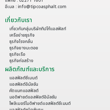
แฟกซ์ : 02271 1601
อีเมล : info@tipcoasphalt.com
เกี่ยวกับเรา
เกี่ยวกับกลุ่มบริษัททิปโก้แอสฟัลท์
เครือข่ายธุรกิจ
ธุรกิจโรงกลั่น
ธุรกิจยางมะตอย
ธุรกิจเรือ
ธุรกิจก่อสร้าง
ผลิตภัณฑ์และบริการ
แอสฟัลต์ซีเมนต์
แอสฟัลต์อิมัลชัน
คัตแบกแอสฟัลต์
มอดิฟายด์แอสฟัลต์อิมัลชัน
โพลิเมอร์โมดิฟายด์แอสฟัลต์ซีเมนต์
แอสฟัลต์ชนิดพิเศษ