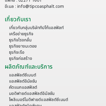
แฟกซ์ : 02271 1601
อีเมล : info@tipcoasphalt.com
เกี่ยวกับเรา
เกี่ยวกับกลุ่มบริษัททิปโก้แอสฟัลท์
เครือข่ายธุรกิจ
ธุรกิจโรงกลั่น
ธุรกิจยางมะตอย
ธุรกิจเรือ
ธุรกิจก่อสร้าง
ผลิตภัณฑ์และบริการ
แอสฟัลต์ซีเมนต์
แอสฟัลต์อิมัลชัน
คัตแบกแอสฟัลต์
มอดิฟายด์แอสฟัลต์อิมัลชัน
โพลิเมอร์โมดิฟายด์แอสฟัลต์ซีเมนต์
แอสฟัลต์ชนิดพิเศษ