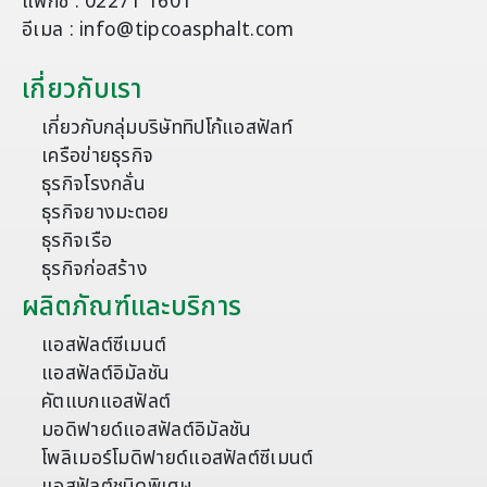
แฟกซ์ : 02271 1601
อีเมล : info@tipcoasphalt.com
เกี่ยวกับเรา
เกี่ยวกับกลุ่มบริษัททิปโก้แอสฟัลท์
เครือข่ายธุรกิจ
ธุรกิจโรงกลั่น
ธุรกิจยางมะตอย
ธุรกิจเรือ
ธุรกิจก่อสร้าง
ผลิตภัณฑ์และบริการ
แอสฟัลต์ซีเมนต์
แอสฟัลต์อิมัลชัน
คัตแบกแอสฟัลต์
มอดิฟายด์แอสฟัลต์อิมัลชัน
โพลิเมอร์โมดิฟายด์แอสฟัลต์ซีเมนต์
แอสฟัลต์ชนิดพิเศษ