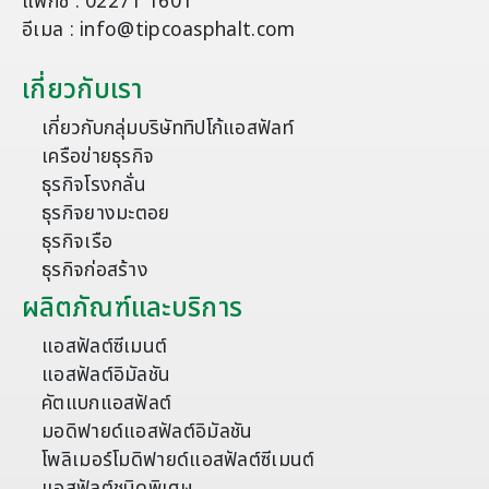
แฟกซ์ : 02271 1601
อีเมล : info@tipcoasphalt.com
เกี่ยวกับเรา
เกี่ยวกับกลุ่มบริษัททิปโก้แอสฟัลท์
เครือข่ายธุรกิจ
ธุรกิจโรงกลั่น
ธุรกิจยางมะตอย
ธุรกิจเรือ
ธุรกิจก่อสร้าง
ผลิตภัณฑ์และบริการ
แอสฟัลต์ซีเมนต์
แอสฟัลต์อิมัลชัน
คัตแบกแอสฟัลต์
มอดิฟายด์แอสฟัลต์อิมัลชัน
โพลิเมอร์โมดิฟายด์แอสฟัลต์ซีเมนต์
แอสฟัลต์ชนิดพิเศษ