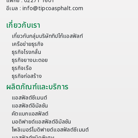
แฟกซ์ : 02271 1601
อีเมล : info@tipcoasphalt.com
เกี่ยวกับเรา
เกี่ยวกับกลุ่มบริษัททิปโก้แอสฟัลท์
เครือข่ายธุรกิจ
ธุรกิจโรงกลั่น
ธุรกิจยางมะตอย
ธุรกิจเรือ
ธุรกิจก่อสร้าง
ผลิตภัณฑ์และบริการ
แอสฟัลต์ซีเมนต์
แอสฟัลต์อิมัลชัน
คัตแบกแอสฟัลต์
มอดิฟายด์แอสฟัลต์อิมัลชัน
โพลิเมอร์โมดิฟายด์แอสฟัลต์ซีเมนต์
แอสฟัลต์ชนิดพิเศษ