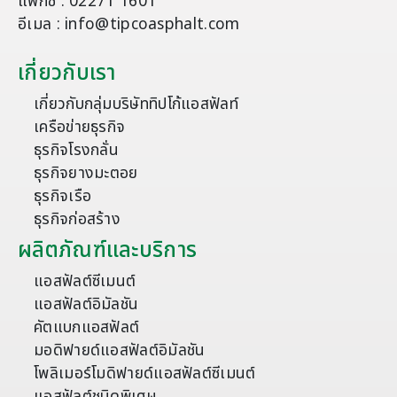
แฟกซ์ : 02271 1601
อีเมล : info@tipcoasphalt.com
เกี่ยวกับเรา
เกี่ยวกับกลุ่มบริษัททิปโก้แอสฟัลท์
เครือข่ายธุรกิจ
ธุรกิจโรงกลั่น
ธุรกิจยางมะตอย
ธุรกิจเรือ
ธุรกิจก่อสร้าง
ผลิตภัณฑ์และบริการ
แอสฟัลต์ซีเมนต์
แอสฟัลต์อิมัลชัน
คัตแบกแอสฟัลต์
มอดิฟายด์แอสฟัลต์อิมัลชัน
โพลิเมอร์โมดิฟายด์แอสฟัลต์ซีเมนต์
แอสฟัลต์ชนิดพิเศษ