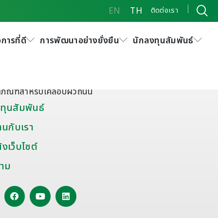
EN
TH
ติดต่อเรา
การที่ดี
การพัฒนาอย่างยั่งยืน
นักลงทุนสัมพันธ์
ัณฑ์พิเศษและอื่นๆ
มะตอยผสมสำเร็จ
ดุยาแนวรอยต่อถนน
ตภัณฑ์สำหรับเคลือบผิวถนน
ทุนสัมพันธ์
านกับเรา
งเว็บไซต์
าม