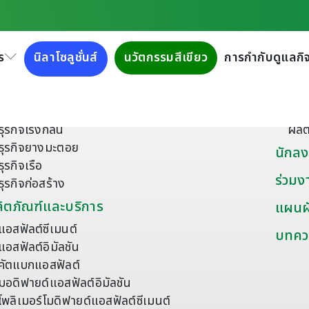
ร
นิลาโซลูชั่นส์
นวัตกรรมสีเขียว
การกำกับดูแลกิจ
ี่ยวกับเรา
ผลิตภ
เกี่ยวกับกลุ่มบริษัททิปโก้แอสฟัลท์
ยาง
เครือข่ายธุรกิจ
วัส
ธุรกิจโรงกลั่น
ผลิ
ธุรกิจยางมะตอย
นักลง
ธุรกิจเรือ
ร่วมง
ธุรกิจก่อสร้าง
ิตภัณฑ์และบริการ
แผนผั
แอสฟัลต์ซีเมนต์
บทคว
แอสฟัลต์อิมัลชัน
คัตแบกแอสฟัลต์
มอดิฟายด์แอสฟัลต์อิมัลชัน
โพลิเมอร์โมดิฟายด์แอสฟัลต์ซีเมนต์