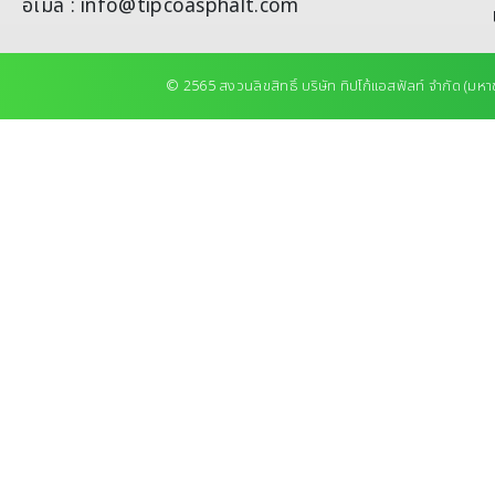
อีเมล : info@tipcoasphalt.com
© 2565 สงวนลิขสิทธิ์ บริษัท ทิปโก้แอสฟัลท์ จำกัด (มหา