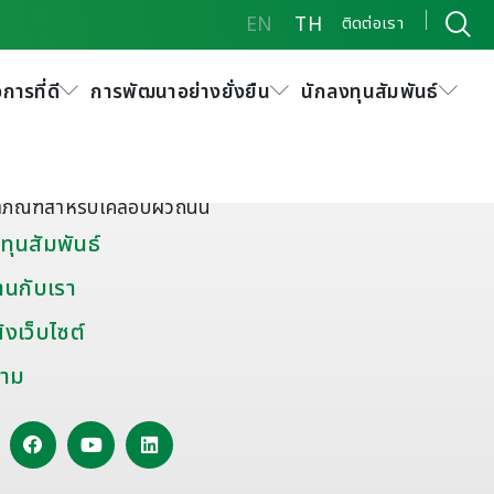
EN
TH
ติดต่อเรา
การที่ดี
การพัฒนาอย่างยั่งยืน
นักลงทุนสัมพันธ์
ัณฑ์พิเศษและอื่นๆ
มะตอยผสมสำเร็จ
ดุยาแนวรอยต่อถนน
ตภัณฑ์สำหรับเคลือบผิวถนน
ทุนสัมพันธ์
านกับเรา
งเว็บไซต์
าม