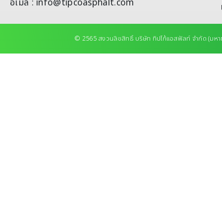
อีเมล : info@tipcoasphalt.com
© 2565 สงวนลิขสิทธิ์ บริษัท ทิปโก้แอสฟัลท์ จำกัด (มหา