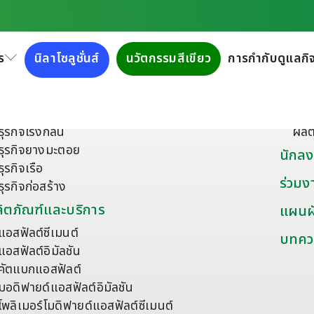
ร
นิลาโซลูชั่นส์
นวัตกรรมสีเขียว
การกำกับดูแลกิจ
ี่ยวกับเรา
ผลิตภ
เกี่ยวกับกลุ่มบริษัททิปโก้แอสฟัลท์
ยาง
เครือข่ายธุรกิจ
วัส
ธุรกิจโรงกลั่น
ผลิ
ธุรกิจยางมะตอย
นักลง
ธุรกิจเรือ
ร่วมง
ธุรกิจก่อสร้าง
ิตภัณฑ์และบริการ
แผนผั
แอสฟัลต์ซีเมนต์
บทคว
แอสฟัลต์อิมัลชัน
คัตแบกแอสฟัลต์
มอดิฟายด์แอสฟัลต์อิมัลชัน
โพลิเมอร์โมดิฟายด์แอสฟัลต์ซีเมนต์