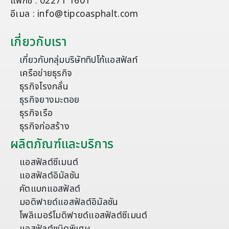
แฟกซ์ : 02271 1601
อีเมล : info@tipcoasphalt.com
เกี่ยวกับเรา
เกี่ยวกับกลุ่มบริษัททิปโก้แอสฟัลท์
เครือข่ายธุรกิจ
ธุรกิจโรงกลั่น
ธุรกิจยางมะตอย
ธุรกิจเรือ
ธุรกิจก่อสร้าง
ผลิตภัณฑ์และบริการ
แอสฟัลต์ซีเมนต์
แอสฟัลต์อิมัลชัน
คัตแบกแอสฟัลต์
มอดิฟายด์แอสฟัลต์อิมัลชัน
โพลิเมอร์โมดิฟายด์แอสฟัลต์ซีเมนต์
แอสฟัลต์ชนิดพิเศษ