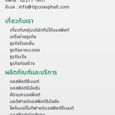
แฟกซ์ : 02271 1601
อีเมล : info@tipcoasphalt.com
เกี่ยวกับเรา
เกี่ยวกับกลุ่มบริษัททิปโก้แอสฟัลท์
เครือข่ายธุรกิจ
ธุรกิจโรงกลั่น
ธุรกิจยางมะตอย
ธุรกิจเรือ
ธุรกิจก่อสร้าง
ผลิตภัณฑ์และบริการ
แอสฟัลต์ซีเมนต์
แอสฟัลต์อิมัลชัน
คัตแบกแอสฟัลต์
มอดิฟายด์แอสฟัลต์อิมัลชัน
โพลิเมอร์โมดิฟายด์แอสฟัลต์ซีเมนต์
แอสฟัลต์ชนิดพิเศษ