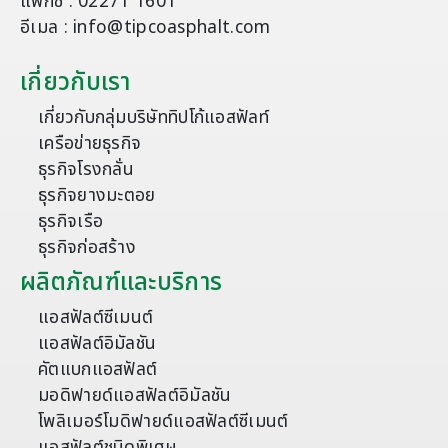
แฟกซ์ : 02271 1601
อีเมล : info@tipcoasphalt.com
เกี่ยวกับเรา
เกี่ยวกับกลุ่มบริษัททิปโก้แอสฟัลท์
เครือข่ายธุรกิจ
ธุรกิจโรงกลั่น
ธุรกิจยางมะตอย
ธุรกิจเรือ
ธุรกิจก่อสร้าง
ผลิตภัณฑ์และบริการ
แอสฟัลต์ซีเมนต์
แอสฟัลต์อิมัลชัน
คัตแบกแอสฟัลต์
มอดิฟายด์แอสฟัลต์อิมัลชัน
โพลิเมอร์โมดิฟายด์แอสฟัลต์ซีเมนต์
แอสฟัลต์ชนิดพิเศษ