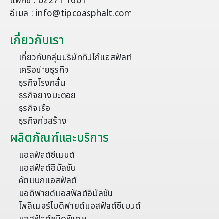
แฟกซ์ : 02271 1601
อีเมล : info@tipcoasphalt.com
เกี่ยวกับเรา
เกี่ยวกับกลุ่มบริษัททิปโก้แอสฟัลท์
เครือข่ายธุรกิจ
ธุรกิจโรงกลั่น
ธุรกิจยางมะตอย
ธุรกิจเรือ
ธุรกิจก่อสร้าง
ผลิตภัณฑ์และบริการ
แอสฟัลต์ซีเมนต์
แอสฟัลต์อิมัลชัน
คัตแบกแอสฟัลต์
มอดิฟายด์แอสฟัลต์อิมัลชัน
โพลิเมอร์โมดิฟายด์แอสฟัลต์ซีเมนต์
แอสฟัลต์ชนิดพิเศษ