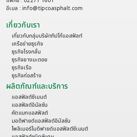
แฟกซ์ : 02271 1601
อีเมล : info@tipcoasphalt.com
เกี่ยวกับเรา
เกี่ยวกับกลุ่มบริษัททิปโก้แอสฟัลท์
เครือข่ายธุรกิจ
ธุรกิจโรงกลั่น
ธุรกิจยางมะตอย
ธุรกิจเรือ
ธุรกิจก่อสร้าง
ผลิตภัณฑ์และบริการ
แอสฟัลต์ซีเมนต์
แอสฟัลต์อิมัลชัน
คัตแบกแอสฟัลต์
มอดิฟายด์แอสฟัลต์อิมัลชัน
โพลิเมอร์โมดิฟายด์แอสฟัลต์ซีเมนต์
แอสฟัลต์ชนิดพิเศษ