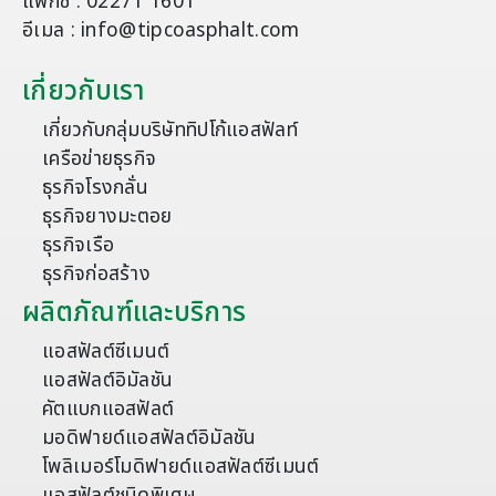
แฟกซ์ : 02271 1601
อีเมล : info@tipcoasphalt.com
เกี่ยวกับเรา
เกี่ยวกับกลุ่มบริษัททิปโก้แอสฟัลท์
เครือข่ายธุรกิจ
ธุรกิจโรงกลั่น
ธุรกิจยางมะตอย
ธุรกิจเรือ
ธุรกิจก่อสร้าง
ผลิตภัณฑ์และบริการ
แอสฟัลต์ซีเมนต์
แอสฟัลต์อิมัลชัน
คัตแบกแอสฟัลต์
มอดิฟายด์แอสฟัลต์อิมัลชัน
โพลิเมอร์โมดิฟายด์แอสฟัลต์ซีเมนต์
แอสฟัลต์ชนิดพิเศษ