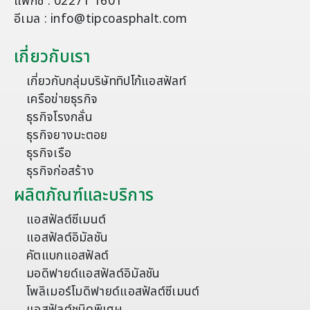
แฟกซ์ : 02271 1601
อีเมล : info@tipcoasphalt.com
เกี่ยวกับเรา
เกี่ยวกับกลุ่มบริษัททิปโก้แอสฟัลท์
เครือข่ายธุรกิจ
ธุรกิจโรงกลั่น
ธุรกิจยางมะตอย
ธุรกิจเรือ
ธุรกิจก่อสร้าง
ผลิตภัณฑ์และบริการ
แอสฟัลต์ซีเมนต์
แอสฟัลต์อิมัลชัน
คัตแบกแอสฟัลต์
มอดิฟายด์แอสฟัลต์อิมัลชัน
โพลิเมอร์โมดิฟายด์แอสฟัลต์ซีเมนต์
แอสฟัลต์ชนิดพิเศษ