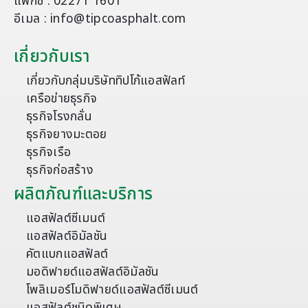
แฟกซ์ : 02271 1601
อีเมล : info@tipcoasphalt.com
เกี่ยวกับเรา
เกี่ยวกับกลุ่มบริษัททิปโก้แอสฟัลท์
เครือข่ายธุรกิจ
ธุรกิจโรงกลั่น
ธุรกิจยางมะตอย
ธุรกิจเรือ
ธุรกิจก่อสร้าง
ผลิตภัณฑ์และบริการ
แอสฟัลต์ซีเมนต์
แอสฟัลต์อิมัลชัน
คัตแบกแอสฟัลต์
มอดิฟายด์แอสฟัลต์อิมัลชัน
โพลิเมอร์โมดิฟายด์แอสฟัลต์ซีเมนต์
แอสฟัลต์ชนิดพิเศษ